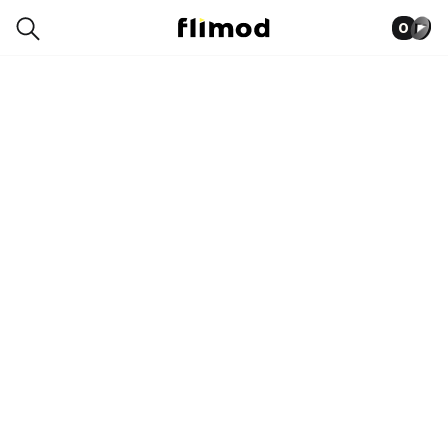
0
9SN07946