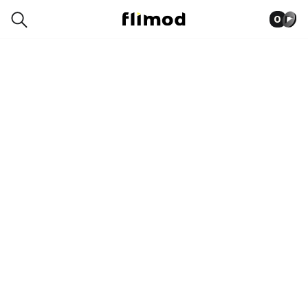
0
1SG00428