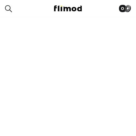
0
1SE21031