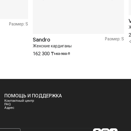
Размер:
S
Ж
2
Sandro
Размер:
S
Женские кардиганы
162 300 ₸
163 900 ₸
ПОМОЩЬ И ПОДДЕРЖКА
Контактный центр
FAQ
Адрес