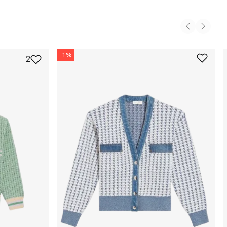
-
1
%
2