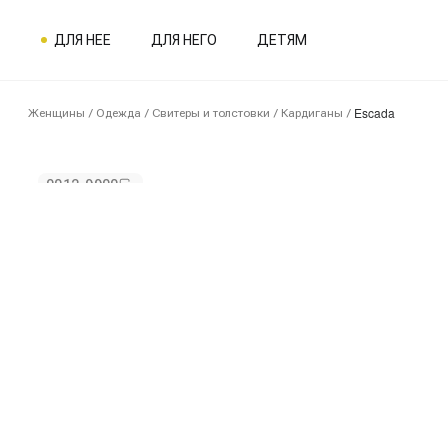
ДЛЯ НЕЕ
ДЛЯ НЕГО
ДЕТЯМ
Escada
Женщины
/
Одежда
/
Свитеры и толстовки
/
Кардиганы
/
0012-9900