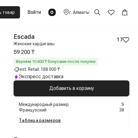
Войти
0
ь товар
г.
Алматы
Escada
17
Женские кардиганы
59 200 ₸
Вернём
10 600
₸ бонусами после покупки
est. Retail:
188 000 ₸
Экспресс доставка
Добавить в корзину
Международный размер
S
Французский
38
Таблица размеров