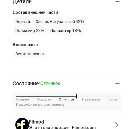
Детали
Состав внешней части
Черный
Хлопок Натуральный 42%
Полиамид 22%
Полиэстер 18%
В комплекте
без комплекта
Состояние:
Отличное
Среднее
Хорошее
Отличное
Идеальное
Новое
Подробнее об состояниях
Flimod
Этот товар продает Flimod.com