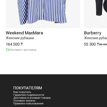
Weekend MaxMara
Burberry
Женские рубашки
Женские руба
164 500 ₸
55 300 ₸
65 00
Экспресс-доставка
ПОКУПАТЕЛЯМ
Как покупать
Гарантия подлинности
Доставка и возврат товара
Условия оплаты
Правила пользования