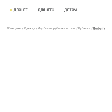
ДЛЯ НЕЕ
ДЛЯ НЕГО
ДЕТЯМ
Burberry
Женщины
/
Одежда
/
Футболки, рубашки и топы
/
Рубашки
/
7SE00724