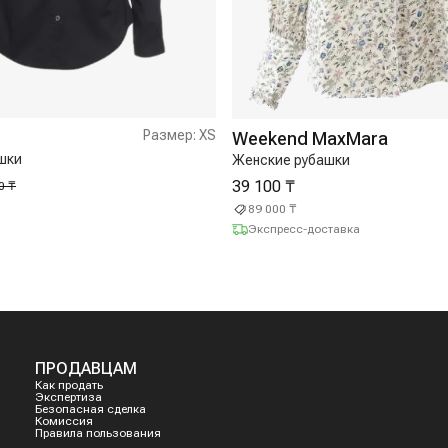
Размер:
XS
Weekend MaxMara
шки
Женские рубашки
39 100 ₸
0 ₸
89 000 ₸
Экспресс-доставка
ПРОДАВЦАМ
Как продать
Экспертиза
Безопасная сделка
Комиссия
Правила пользования