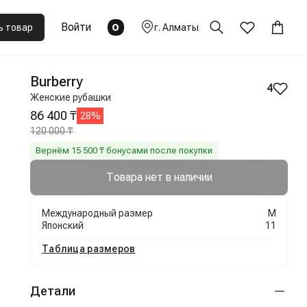
Войти
0
ь товар
г.
Алматы
Burberry
4
Женские рубашки
86 400 ₸
28
%
120 000 ₸
Вернём
15 500
₸ бонусами после покупки
Товара нет в наличии
Международный размер
M
Японский
11
Таблица размеров
Детали