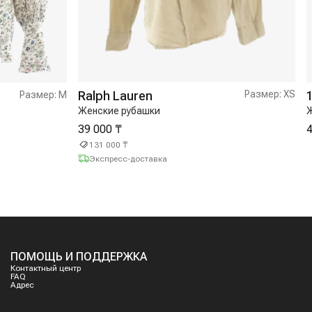
Ralph Lauren
Размер:
XS
Размер:
M
Женские рубашки
Ж
39 000 ₸
4
131 000 ₸
Экспресс-доставка
ПОМОЩЬ И ПОДДЕРЖКА
Контактный центр
FAQ
Адрес