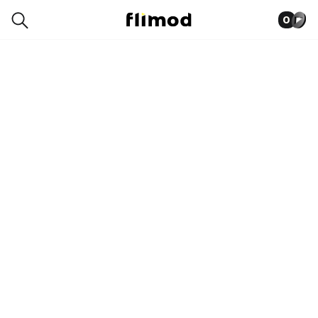
0
6SG03692