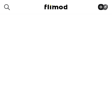
0
6SN00418