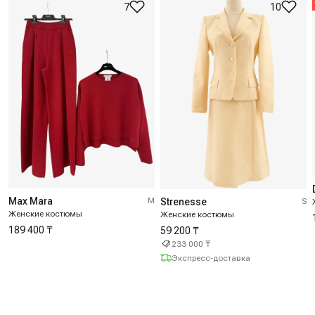
7
10
Max Mara
M
Strenesse
S
Женские костюмы
Женские костюмы
189 400 ₸
59 200 ₸
233 000 ₸
Экспресс-доставка