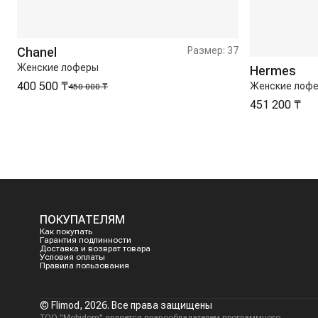
Chanel
Размер:
37
Женские лоферы
Hermes
400 500 ₸
Женские лоф
450 000 ₸
451 200 ₸
ПОКУПАТЕЛЯМ
Как покупать
Гарантия подлинности
Доставка и возврат товара
Условия оплаты
Правила пользования
© Flimod,
2026
. Все права защищены
ТОО "Mobidom" является правообладателем программного