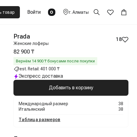
Войти
0
ь товар
г.
Алматы
Prada
18
Женские лоферы
82 900 ₸
Вернём
14 900
₸ бонусами после покупки
est. Retail:
401 000 ₸
Экспресс доставка
Добавить в корзину
Международный размер
38
Итальянский
38
Таблица размеров