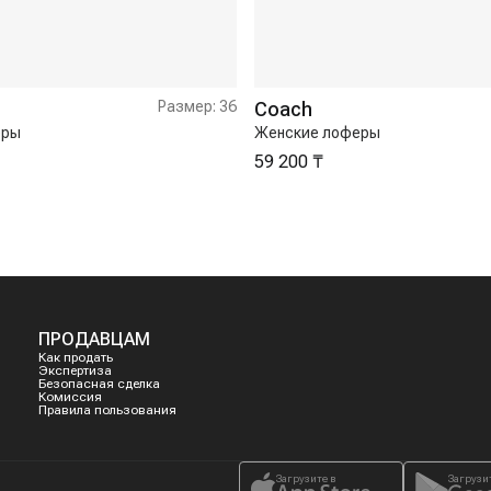
Размер:
36
Coach
еры
Женские лоферы
59 200 ₸
ПРОДАВЦАМ
Как продать
Экспертиза
Безопасная сделка
Комиссия
Правила пользования
Загрузите в
Загрузи