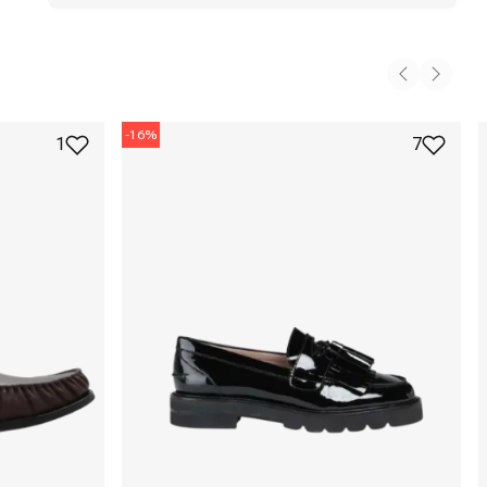
-
16
%
1
7