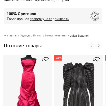
Оплата через Kaspi временно недоступна
100% Оригинал
Товар прошел
проверку на подлинность
Luisa Spagnoli
Женщины
/
Одежда
/
Платья
/
Вечерние платья
/
Похожие товары
-
22
%
3
2