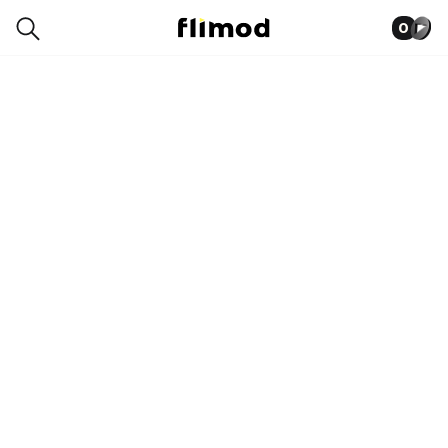
0
1SN04268