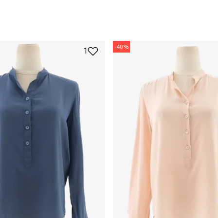
-
40
%
1