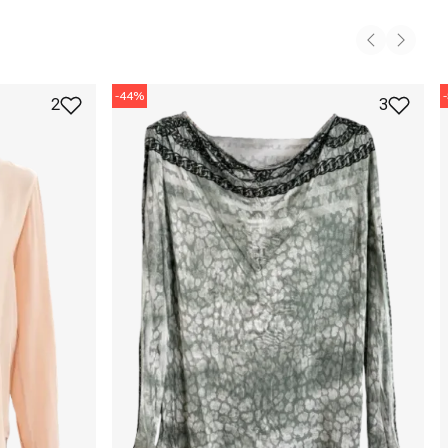
-
44
%
-
2
3