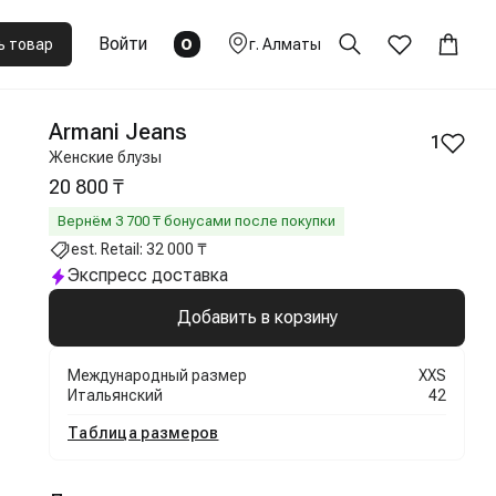
Войти
0
ь товар
г.
Алматы
Armani Jeans
1
Женские блузы
20 800 ₸
Вернём
3 700
₸ бонусами после покупки
est. Retail:
32 000 ₸
Экспресс доставка
Добавить в корзину
Международный размер
XXS
Итальянский
42
Таблица размеров