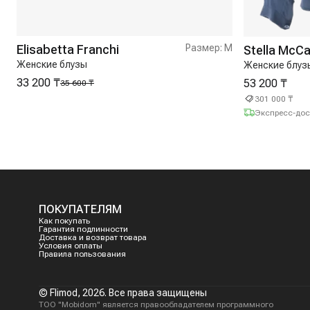
Elisabetta Franchi
Размер:
M
Stella McC
Женские блузы
Женские блуз
33 200 ₸
53 200 ₸
35 600 ₸
301 000 ₸
Экспресс-дос
ПОКУПАТЕЛЯМ
Как покупать
Гарантия подлинности
Доставка и возврат товара
Условия оплаты
Правила пользования
© Flimod,
2026
. Все права защищены
ТОО "Mobidom" является правообладателем программного