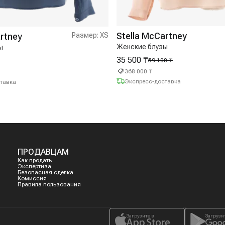
Stella McCartney
artney
Размер:
XS
Женские блузы
ы
35 500 ₸
59 100 ₸
368 000 ₸
Экспресс-доставка
тавка
ПРОДАВЦАМ
Как продать
Экспертиза
Безопасная сделка
Комиссия
Правила пользования
Загрузите в
Загрузи