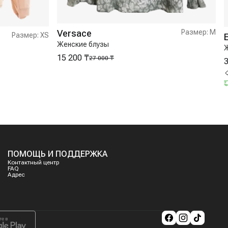
Versace
Размер:
M
Размер:
XS
Женские блузы
Ж
15 200 ₸
27 000 ₸
3
ПОМОЩЬ И ПОДДЕРЖКА
Контактный центр
FAQ
Адрес
те в