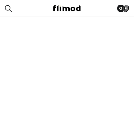
0
8SN00245