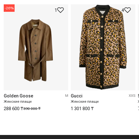
-
26
%
1
4
Golden Goose
M
Gucci
XXS
Женские плащи
Женские плащи
288 600 ₸
1 301 800 ₸
390 000 ₸