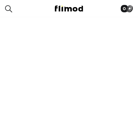
0
1SN04168