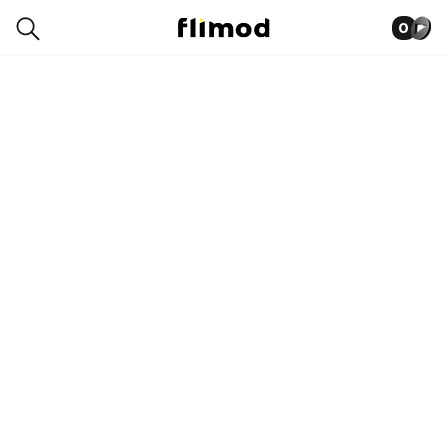
0
9SE06846