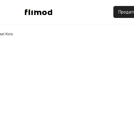
Продат
ael Kors