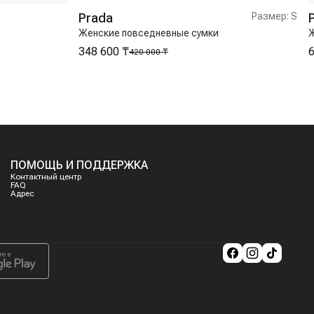
Prada
Размер:
S
Женские повседневные сумки
Ж
348 600 ₸
6
420 000 ₸
ПОМОЩЬ И ПОДДЕРЖКА
Контактный центр
FAQ
Адрес
те в