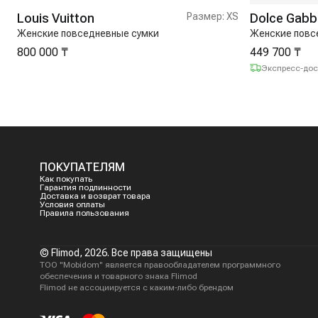
Louis Vuitton
Размер:
XS
Dolce Gab
Женские повседневные сумки
Женские повс
800 000 ₸
449 700 ₸
Экспресс-дос
ПОКУПАТЕЛЯМ
Как покупать
Гарантия подлинности
Доставка и возврат товара
Условия оплаты
Правила пользования
© Flimod,
2026
. Все права защищены
ТОО "Mobidom" является правообладателем программного
обеспечения и товарного знака Flimod
Flimod не ассоциируется с каким-либо брендом