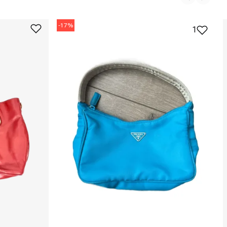
-
17
%
1