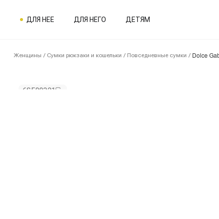
ДЛЯ НЕЕ
ДЛЯ НЕГО
ДЕТЯМ
Dolce Ga
Женщины
/
Сумки рюкзаки и кошельки
/
Повседневные сумки
/
6SE00321