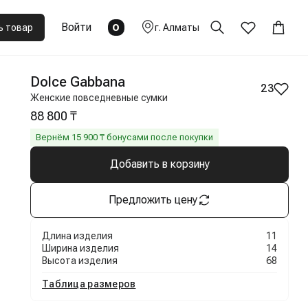
Войти
0
ь товар
г.
Алматы
Dolce Gabbana
23
Женские повседневные сумки
88 800 ₸
Вернём
15 900
₸ бонусами после покупки
Добавить в корзину
Предложить цену
Длина изделия
11
Ширина изделия
14
Высота изделия
68
Таблица размеров