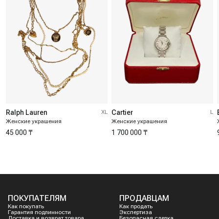
Ralph Lauren
XL
Cartier
L
Женские украшения
Женские украшения
45 000 ₸
1 700 000 ₸
ПОКУПАТЕЛЯМ
ПРОДАВЦАМ
Как покупать
Как продать
Гарантия подлинности
Экспертиза
Доставка и возврат товара
Безопасная сделка