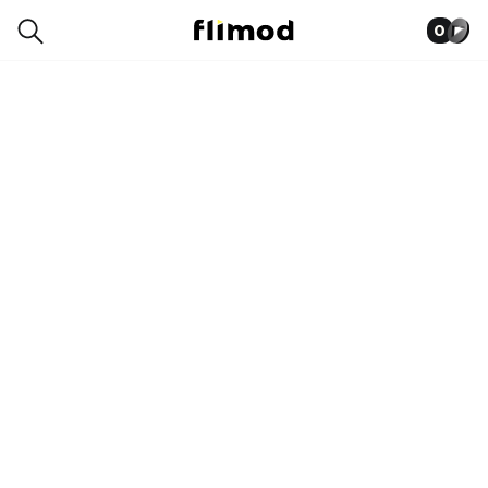
0
1SG04099