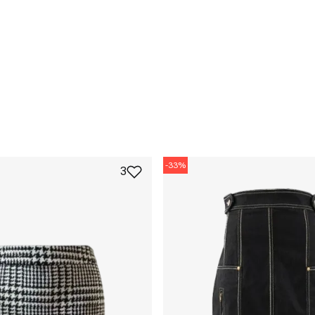
-
33
%
3