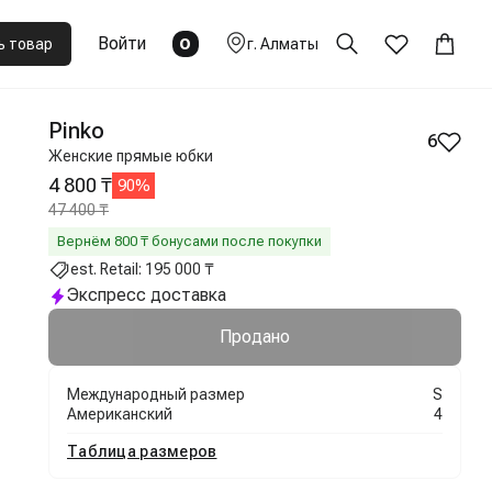
Войти
0
ь товар
г.
Алматы
Pinko
6
Женские прямые юбки
4 800 ₸
90
%
47 400 ₸
Вернём
800
₸ бонусами после покупки
est. Retail:
195 000 ₸
Экспресс доставка
Продано
Международный размер
S
Американский
4
Таблица размеров