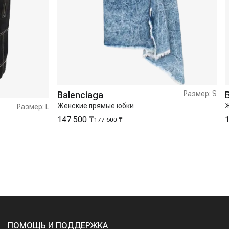
Balenciaga
Размер:
S
Женские прямые юбки
Ж
Размер:
L
147 500 ₸
1
177 600 ₸
ПОМОЩЬ И ПОДДЕРЖКА