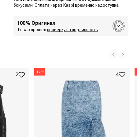
бонусами. Оплата через Kaspi временно недоступна
100% Оригинал
Товар прошел
проверку на подлинность
-
17
%
-
2
4