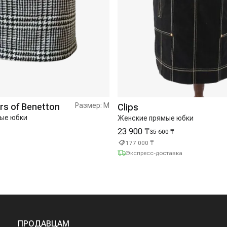
rs of Benetton
Размер:
M
Clips
ые юбки
Женские прямые юбки
23 900 ₸
35 600 ₸
177 000 ₸
Экспресс-доставка
ПРОДАВЦАМ