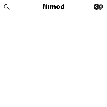
0
1SG16931