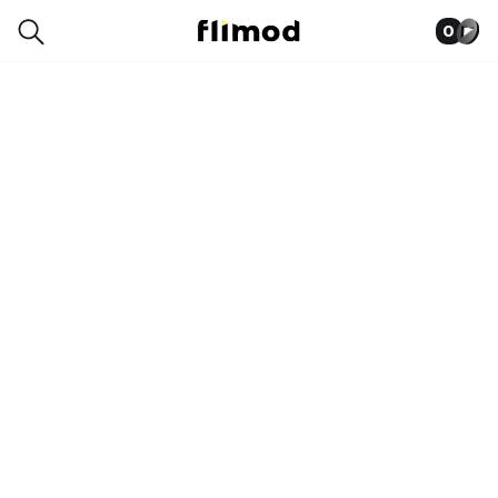
0
1SN09531