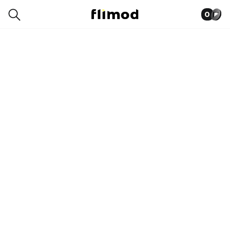
0
2SP02975