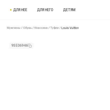
ДЛЯ НЕЕ
ДЛЯ НЕГО
ДЕТЯМ
Louis Vuitton
Мужчины
/
Обувь
/
Классика
/
Туфли
/
9SE06946