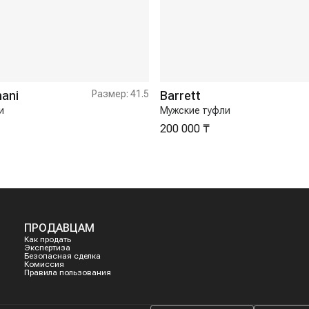
mani
Размер:
41.5
Barrett
и
Мужские туфли
200 000 ₸
ПРОДАВЦАМ
Как продать
Экспертиза
Безопасная сделка
Комиссия
Правила пользования