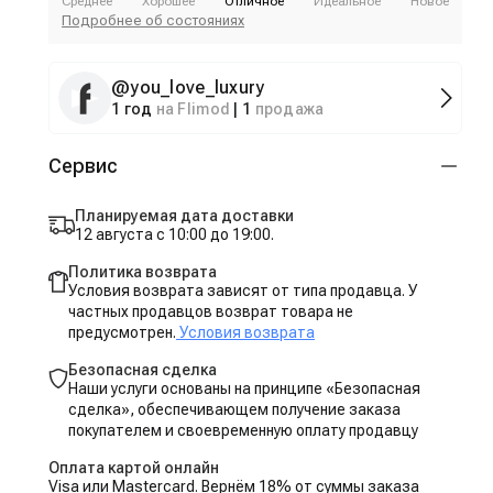
Среднее
Хорошее
Отличное
Идеальное
Новое
Подробнее об состояниях
@
you_love_luxury
1 год
на Flimod
|
1
продажа
Сервис
Планируемая дата доставки
12 августа с 10:00 до 19:00.
Политика возврата
Условия возврата зависят от типа продавца. У
частных продавцов возврат товара не
предусмотрен.
Условия возврата
Безопасная сделка
Наши услуги основаны на принципе «Безопасная
сделка», обеспечивающем получение заказа
покупателем и своевременную оплату продавцу
Оплата картой онлайн
Visa или Mastercard. Вернём 18% от суммы заказа