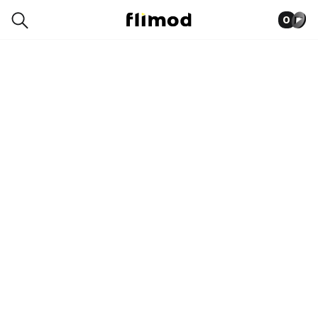
0
5SE00508