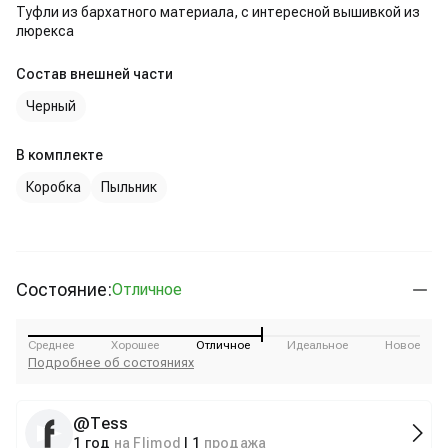
Туфли из бархатного материала, с интересной вышивкой из
люрекса
Состав внешней части
Черный
В комплекте
Коробка
Пыльник
Состояние:
Отличное
Среднее
Хорошее
Отличное
Идеальное
Новое
Подробнее об состояниях
@
Tess
1 год
на Flimod
|
1
продажа