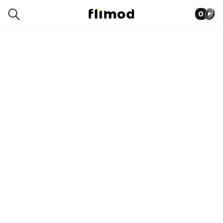
0
6SG04592