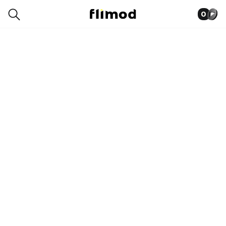
0
7SE01724