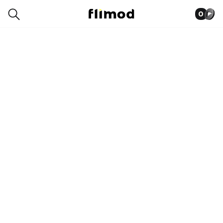
0
6SN00176