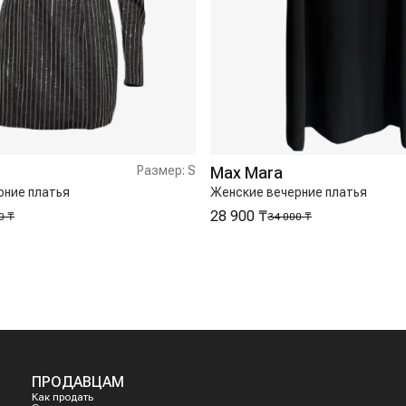
Размер:
S
Max Mara
рние платья
Женские вечерние платья
28 900 ₸
0 ₸
34 000 ₸
ПРОДАВЦАМ
Как продать