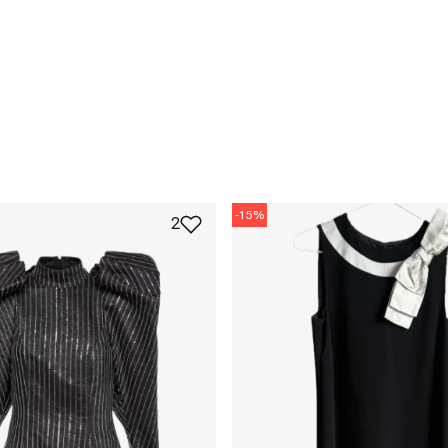
-
15
%
2