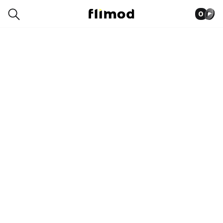
0
2SE00185