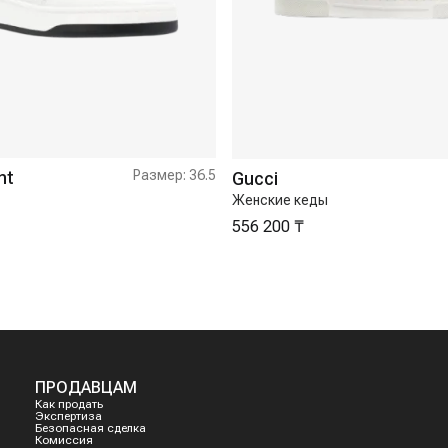
nt
Размер:
36.5
Gucci
Женские кеды
556 200 ₸
ПРОДАВЦАМ
Как продать
Экспертиза
Безопасная сделка
Комиссия