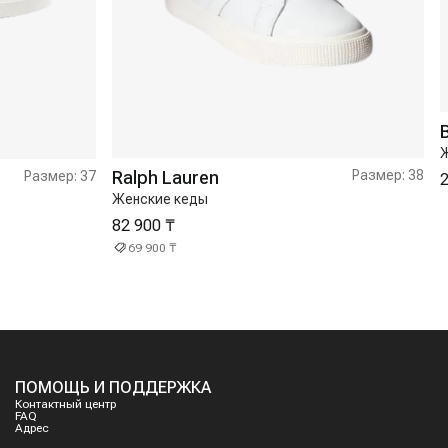
Ж
Ralph Lauren
Размер:
38
Размер:
37
2
Женские кеды
82 900 ₸
69 900 ₸
ПОМОЩЬ И ПОДДЕРЖКА
Контактный центр
FAQ
Адрес