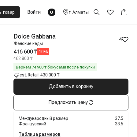
Войти
0
ь товар
г.
Алматы
Dolce Gabbana
4
Женские кеды
416 600 ₸
10
%
462 800 ₸
Вернём
74 900
₸ бонусами после покупки
est. Retail:
430 000 ₸
Добавить в корзину
Предложить цену
Международный размер
37.5
Французский
38.5
Таблица размеров