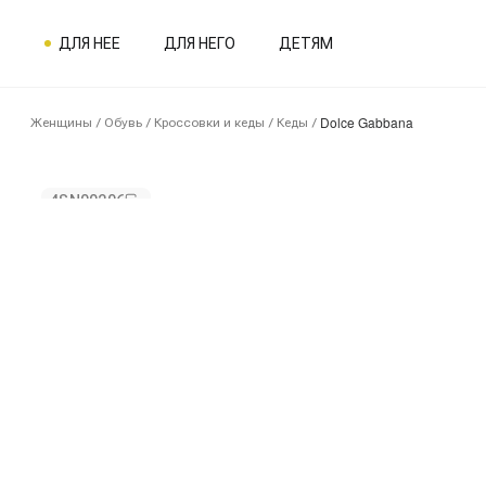
ДЛЯ НЕЕ
ДЛЯ НЕГО
ДЕТЯМ
Dolce Gabbana
Женщины
/
Обувь
/
Кроссовки и кеды
/
Кеды
/
4SN00206