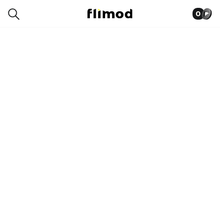
0
7SP01333