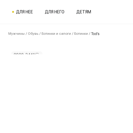
ДЛЯ НЕЕ
ДЛЯ НЕГО
ДЕТЯМ
Tod's
Мужчины
/
Обувь
/
Ботинки и сапоги
/
Ботинки
/
0008-3441