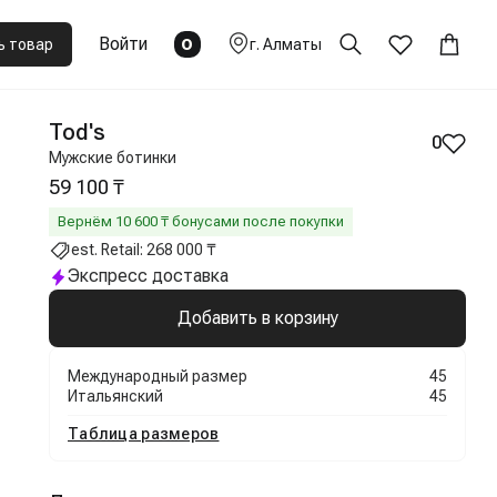
Войти
0
ь товар
г.
Алматы
Tod's
0
Мужские ботинки
59 100 ₸
Вернём
10 600
₸ бонусами после покупки
est. Retail:
268 000 ₸
Экспресс доставка
Добавить в корзину
Международный размер
45
Итальянский
45
Таблица размеров