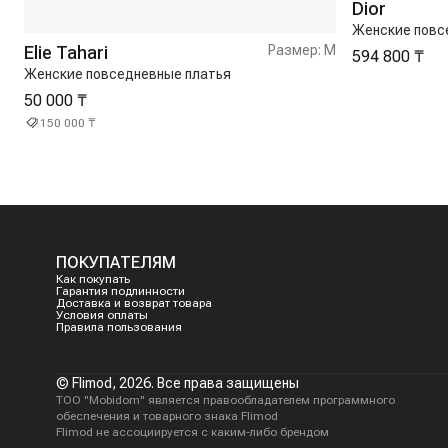
Dior
Женские повс
Elie Tahari
Размер:
M
594 800 ₸
Женские повседневные платья
50 000 ₸
150 000 ₸
ПОКУПАТЕЛЯМ
Как покупать
Гарантия подлинности
Доставка и возврат товара
Условия оплаты
Правила пользования
© Flimod,
2026
. Все права защищены
ТОО "Mobidom" является правообладателем программного
обеспечения и товарного знака Flimod
Flimod не ассоциируется с каким-либо брендом