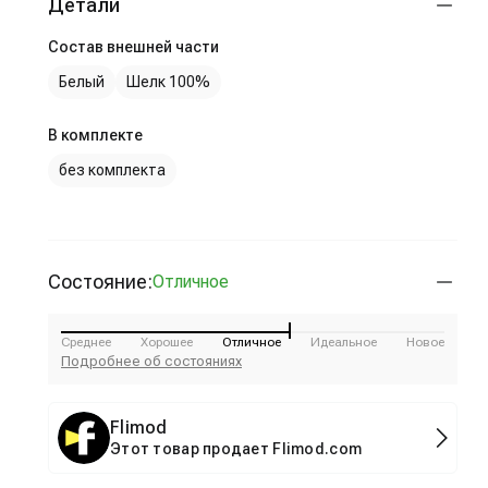
Детали
Состав внешней части
Белый
Шелк 100%
В комплекте
без комплекта
Состояние:
Отличное
Среднее
Хорошее
Отличное
Идеальное
Новое
Подробнее об состояниях
Flimod
Этот товар продает Flimod.com