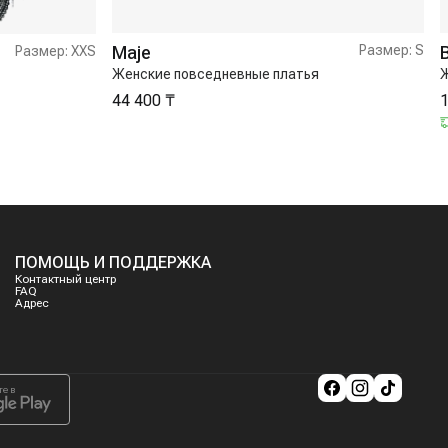
Maje
Размер:
S
Размер:
XXS
Женские повседневные платья
Ж
44 400 ₸
1
ПОМОЩЬ И ПОДДЕРЖКА
Контактный центр
FAQ
Адрес
те в