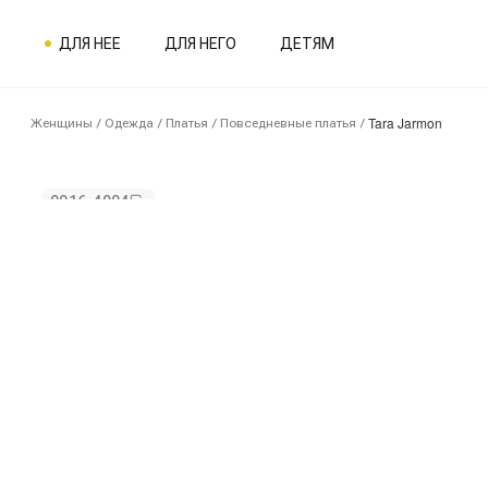
ДЛЯ НЕЕ
ДЛЯ НЕГО
ДЕТЯМ
Tara Jarmon
Женщины
/
Одежда
/
Платья
/
Повседневные платья
/
0016-4904