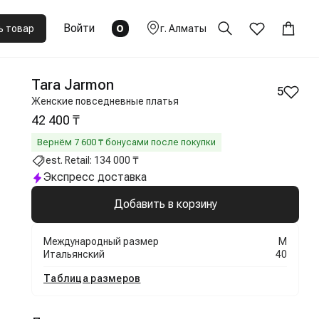
Войти
0
ь товар
г.
Алматы
Tara Jarmon
5
Женские повседневные платья
42 400 ₸
Вернём
7 600
₸ бонусами после покупки
est. Retail:
134 000 ₸
Экспресс доставка
Добавить в корзину
Международный размер
M
Итальянский
40
Таблица размеров