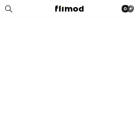
0
1SE00112