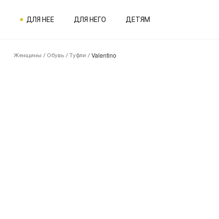
ДЛЯ НЕЕ
ДЛЯ НЕГО
ДЕТЯМ
Valentino
Женщины
/
Обувь
/
Туфли
/
1SG00157