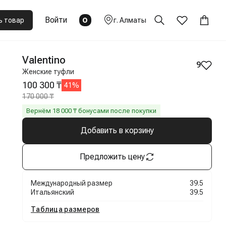
Войти
0
ь товар
г.
Алматы
Valentino
9
Женские туфли
100 300 ₸
41
%
170 000 ₸
Вернём
18 000
₸ бонусами после покупки
Добавить в корзину
Предложить цену
Международный размер
39.5
Итальянский
39.5
Таблица размеров