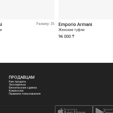
i
Размер:
35
Emporio Armani
и
Женские туфли
96 000 ₸
ПРОДАВЦАМ
Как продать
Экспертиза
Безопасная сделка
Комиссия
Правила пользования
Загрузите в
Загрузи