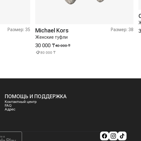
Ж
Размер:
35
Michael Kors
Размер:
38
3
Женские туфли
30 000 ₸
40 000 ₸
80 000 ₸
ПОМОЩЬ И ПОДДЕРЖКА
Контактный центр
FAQ
Адрес
те в