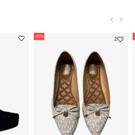
-
25
%
-
2