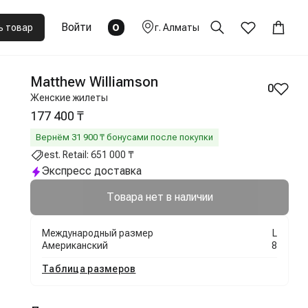
Войти
0
ь товар
г.
Алматы
Matthew Williamson
0
Женские жилеты
177 400 ₸
Вернём
31 900
₸ бонусами после покупки
est. Retail:
651 000 ₸
Экспресс доставка
Товара нет в наличии
Международный размер
L
Американский
8
Таблица размеров