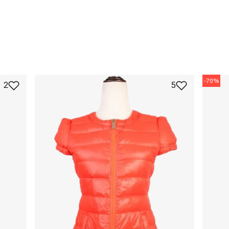
-
70
%
2
5