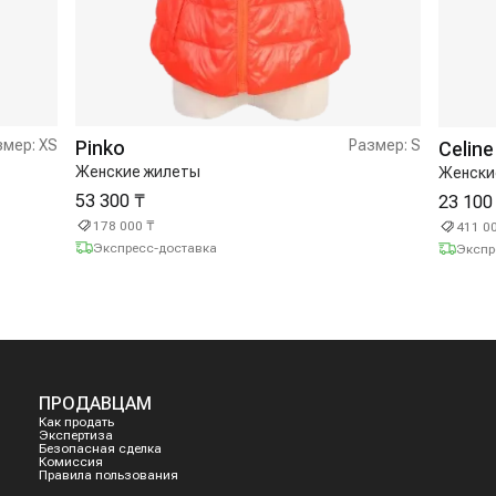
змер:
XS
Pinko
Размер:
S
Celine
Женские жилеты
Женски
53 300 ₸
23 100
178 000 ₸
411 0
Экспресс-доставка
Экспр
ПРОДАВЦАМ
Как продать
Экспертиза
Безопасная сделка
Комиссия
Правила пользования