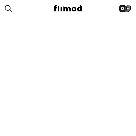
0
7SE02224