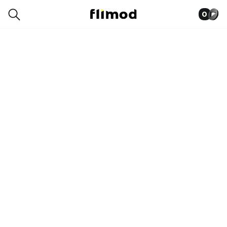
0
1SN17031