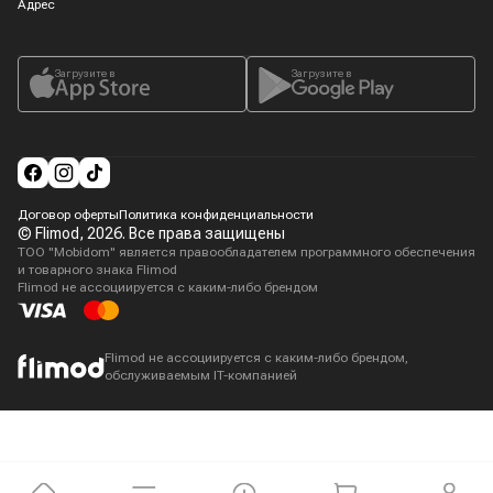
Адрес
Загрузите в
Загрузите в
Договор оферты
Политика конфиденциальности
© Flimod,
2026
. Все права защищены
ТОО "Mobidom" является правообладателем программного обеспечения
и товарного знака Flimod
Flimod не ассоциируется с каким-либо брендом
Flimod не ассоциируется с каким-либо брендом,
обслуживаемым IT-компанией