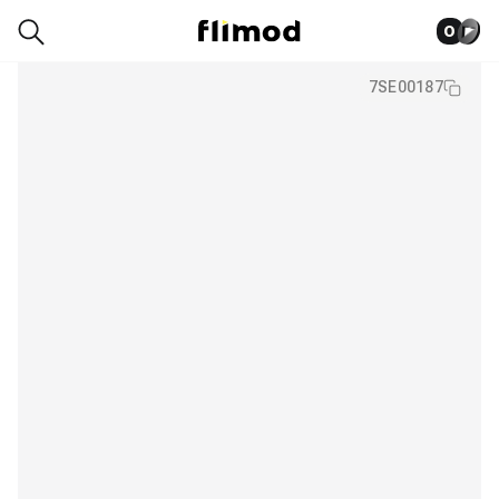
0
7SE00187