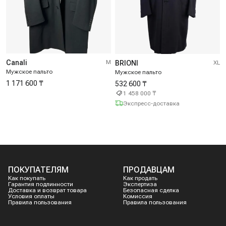
Canali
M
BRIONI
XL
Мужское пальто
Мужское пальто
1 171 600 ₸
532 600 ₸
1 458 000 ₸
Экспресс-доставка
ПОКУПАТЕЛЯМ
ПРОДАВЦАМ
Как покупать
Как продать
Гарантия подлинности
Экспертиза
Доставка и возврат товара
Безопасная сделка
Условия оплаты
Комиссия
Правила пользования
Правила пользования