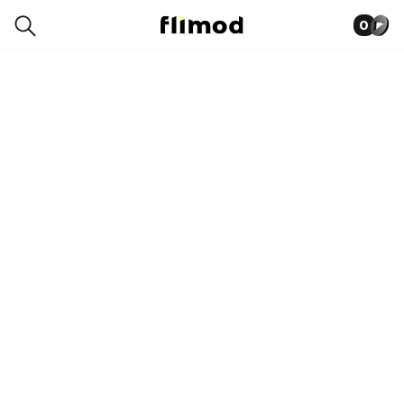
0
8SP00145