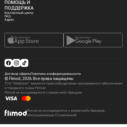
ПОМОЩЬ И
ПОДДЕРЖКА
Контактный центр
FAQ
Адрес
Загрузите в
Загрузите в
Договор оферты
Политика конфиденциальности
© Flimod,
2026
. Все права защищены
ТОО "Mobidom" является правообладателем программного обеспечения
и товарного знака Flimod
Flimod не ассоциируется с каким-либо брендом
Flimod не ассоциируется с каким-либо брендом,
обслуживаемым IT-компанией