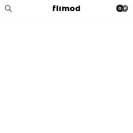
0
1SN13831