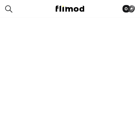
0
1SE23031