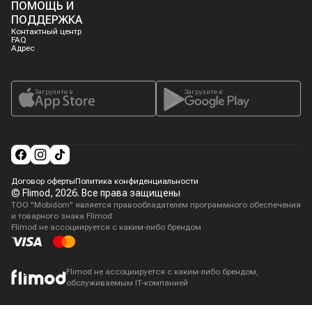
ПОМОЩЬ И
ПОДДЕРЖКА
Контактный центр
FAQ
Адрес
Загрузите в
Загрузите в
Договор оферты
Политика конфиденциальности
© Flimod,
2026
. Все права защищены
ТОО "Mobidom" является правообладателем программного обеспечения
и товарного знака Flimod
Flimod не ассоциируется с каким-либо брендом
Flimod не ассоциируется с каким-либо брендом,
обслуживаемым IT-компанией