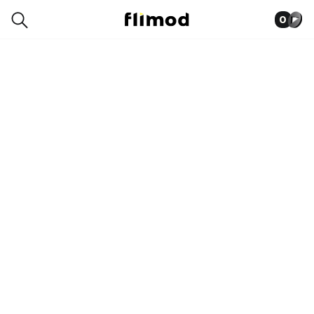
0
0SP00403