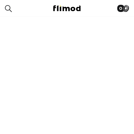
0
1SE00757