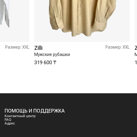
Размер:
XXL
Zilli
Размер:
XXL
Z
Мужские рубашки
М
319 600 ₸
1
ПОМОЩЬ И ПОДДЕРЖКА
Контактный центр
FAQ
Адрес