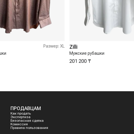
Размер:
XL
Zilli
шки
Мужские рубашки
201 200 ₸
ПРОДАВЦАМ
Как продать
Экспертиза
Безопасная сделка
Комиссия
Правила пользования