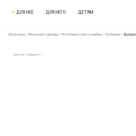
ДЛЯ НЕЕ
ДЛЯ НЕГО
ДЕТЯМ
Burber
Мужчины
/
Мужская одежда
/
Футболки поло и майки
/
Рубашки
/
0152-6892