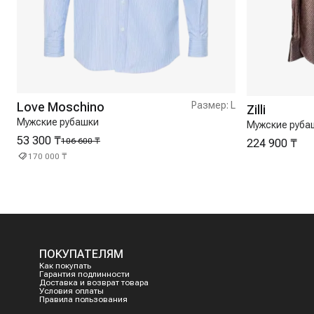
Love Moschino
Размер:
L
Zilli
Мужские рубашки
Мужские руба
53 300 ₸
106 600 ₸
224 900 ₸
170 000 ₸
ПОКУПАТЕЛЯМ
Как покупать
Гарантия подлинности
Доставка и возврат товара
Условия оплаты
Правила пользования