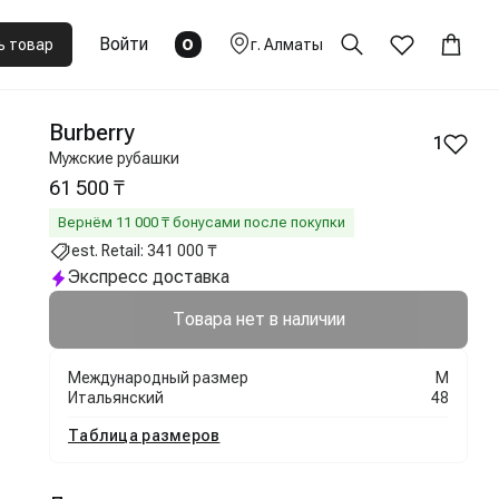
Войти
0
ь товар
г.
Алматы
Burberry
1
Мужские рубашки
61 500 ₸
Вернём
11 000
₸ бонусами после покупки
est. Retail:
341 000 ₸
Экспресс доставка
Товара нет в наличии
Международный размер
M
Итальянский
48
Таблица размеров