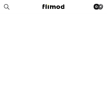
0
5SP00227