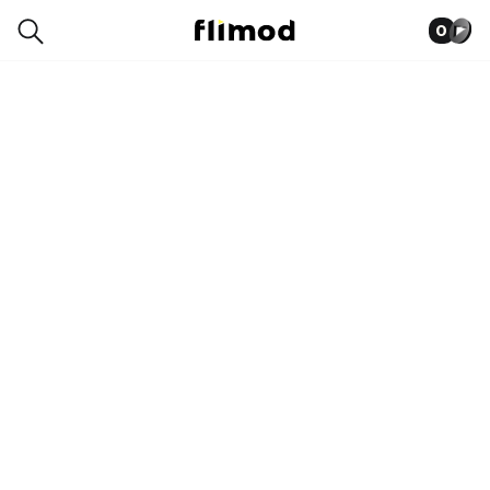
0
9SE06446