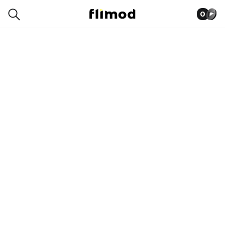
0
5SE00705