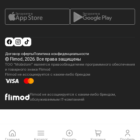
Загрузите в
Загрузите в
Договор оферты
Политика конфиденциальности
© Flimod,
2026
. Все права защищены
ТОО "Mobidom" является правообладателем программного обеспечения
и товарного знака Flimod
Flimod не ассоциируется с каким-либо брендом
Flimod не ассоциируется с каким-либо брендом,
обслуживаемым IT-компанией
Главная
Каталог
Продать
Корзина
Профиль