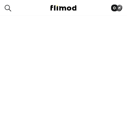
0
2SP00255